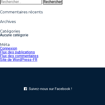
Rechercher :
Commentaires récents
Archives
Catégories
Aucune catégorie
Méta
Connexion
Flux des publications
Flux des commentaires
Site de WordPress-FR
Suivez-nous sur Facebook !