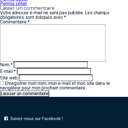
de
Permis côtier
l’article
Laisser un commentaire
Votre adresse e-mail ne sera pas publiée.
Les champs
obligatoires sont indiqués avec
*
Commentaire
*
Nom
*
E-mail
*
Site web
Enregistrer mon nom, mon e-mail et mon site dans le
navigateur pour mon prochain commentaire.
Suivez-nous sur Facebook !